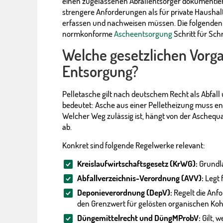
einen zugelassenen Abfallentsorger dokumentieren
strengere Anforderungen als für private Haushalt
erfassen und nachweisen müssen. Die folgenden 
normkonforme
Ascheentsorgung
Schritt für Schri
Welche gesetzlichen Vorga
Entsorgung?
Pelletasche gilt nach deutschem Recht als Abfall
bedeutet: Asche aus einer Pelletheizung muss e
Welcher Weg zulässig ist, hängt von der Ascheq
ab.
Konkret sind folgende Regelwerke relevant:
Kreislaufwirtschaftsgesetz (KrWG):
Grundla
Abfallverzeichnis-Verordnung (AVV):
Legt 
Deponieverordnung (DepV):
Regelt die Anf
den Grenzwert für gelösten organischen Koh
Düngemittelrecht und DüngMProbV:
Gilt, 