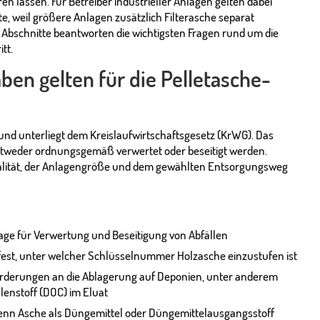
 lassen. Für Betreiber industrieller Anlagen gelten dabei
e, weil größere Anlagen zusätzlich Filterasche separat
Abschnitte beantworten die wichtigsten Fragen rund um die
tt.
ben gelten für die Pelletasche-
 und unterliegt dem Kreislaufwirtschaftsgesetz (KrWG). Das
ntweder ordnungsgemäß verwertet oder beseitigt werden.
ualität, der Anlagengröße und dem gewählten Entsorgungsweg
ge für Verwertung und Beseitigung von Abfällen
fest, unter welcher Schlüsselnummer Holzasche einzustufen ist
orderungen an die Ablagerung auf Deponien, unter anderem
lenstoff (DOC) im Eluat
wenn Asche als Düngemittel oder Düngemittelausgangsstoff